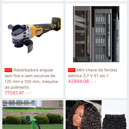
Rebarbadora angular
Mini chave de fendas
HOT
HOT
sem fios e sem escovas de
elétrica 3,7 V 51 em 1
42994.08
125 mm e 100 mm, máquina
AOA
de polimento
77561.47
AOA