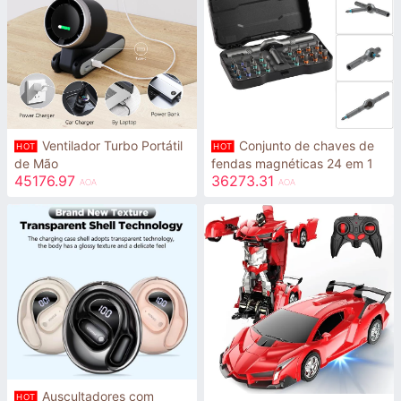
Ventilador Turbo Portátil
Conjunto de chaves de
HOT
HOT
de Mão
fendas magnéticas 24 em 1
45176.97
36273.31
AOA
AOA
Auscultadores com
HOT