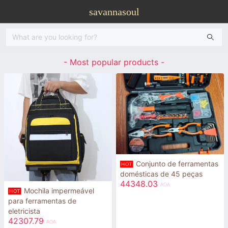
savannasoul
- Most popular products -
Conjunto de ferramentas
HOT
domésticas de 45 peças
44348.03
AOA
Mochila impermeável
HOT
para ferramentas de
eletricista
42307.79
AOA