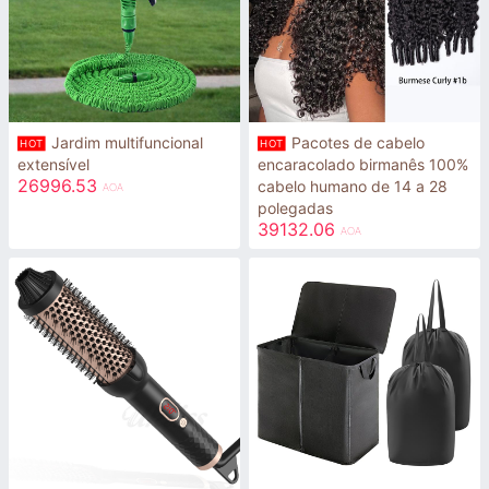
Jardim multifuncional
Pacotes de cabelo
HOT
HOT
extensível
encaracolado birmanês 100%
26996.53
cabelo humano de 14 a 28
AOA
polegadas
39132.06
AOA