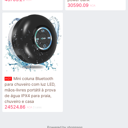
30590.09
AOA
Mini coluna Bluetooth
HOT
para chuveiro com luz LED,
mãos-livres portátil à prova
de água IPX4 para praia,
chuveiro e casa
24524.86
AOA
3 sales
Powered by shoppaas