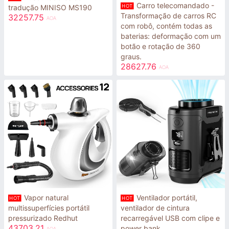
Carro telecomandado -
HOT
tradução MINISO MS190
Transformação de carros RC
32257.75
AOA
com robô, contém todas as
baterias: deformação com um
botão e rotação de 360 ​​
graus.
28627.76
AOA
Vapor natural
Ventilador portátil,
HOT
HOT
multissuperfícies portátil
ventilador de cintura
pressurizado Redhut
recarregável USB com clipe e
43703.21
power bank
AOA