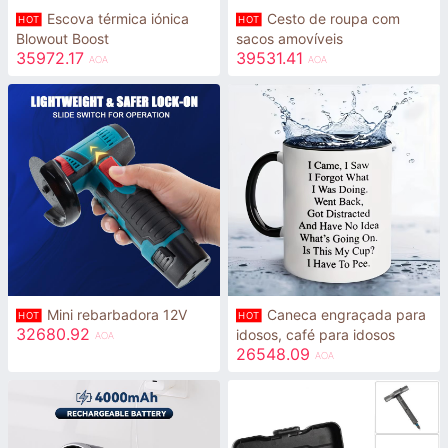
Escova térmica iónica
Cesto de roupa com
HOT
HOT
Blowout Boost
sacos amovíveis
35972.17
39531.41
AOA
AOA
Mini rebarbadora 12V
Caneca engraçada para
HOT
HOT
32680.92
idosos, café para idosos
AOA
26548.09
AOA